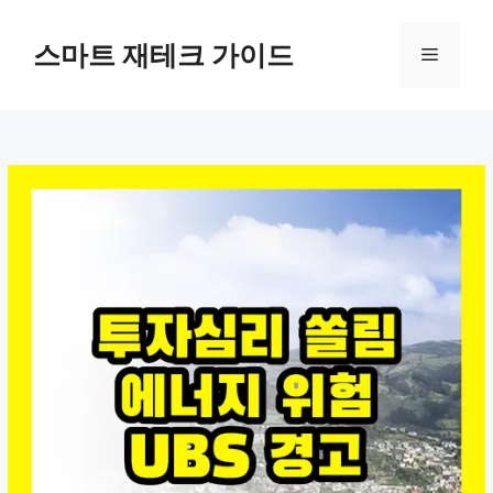
컨
텐
스마트 재테크 가이드
메
츠
로
뉴
건
너
뛰
기