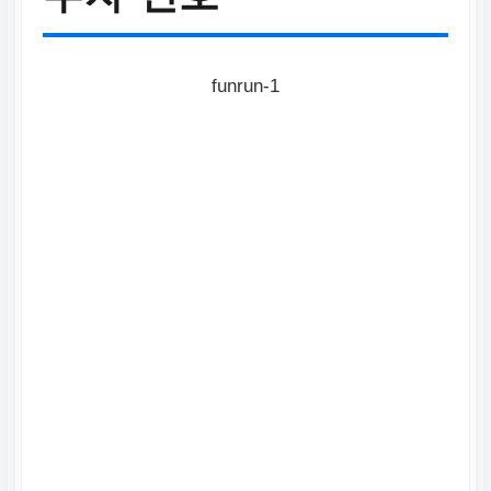
1년 이상 최고치를 기록한
투자 심리와 부문별/종목
별 투자 동향 분석
funrun-1
관련 투자 상품
ProPicks AI 예약하기