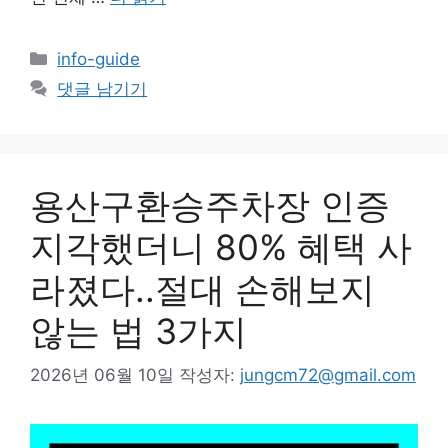
카
info-guide
테
댓글 남기기
고
리
용산구환승주차장 인증
지각했더니 80% 혜택 사
라졌다..절대 손해보지
않는 법 3가지
2026년 06월 10일
작성자:
jungcm72@gmail.com