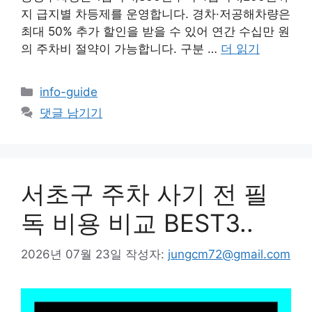
지 급지별 차등제를 운영합니다. 경차·저공해차량은
최대 50% 추가 할인을 받을 수 있어 연간 수십만 원
의 주차비 절약이 가능합니다. 구분 …
더 읽기
카
info-guide
테
댓글 남기기
고
리
서초구 주차 사기 전 필
독 비용 비교 BEST3..
2026년 07월 23일
작성자:
jungcm72@gmail.com