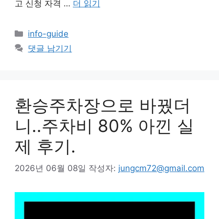
고 신청 자격 …
더 읽기
카
info-guide
테
댓글 남기기
고
리
환승주차장으로 바꿨더
니..주차비 80% 아낀 실
제 후기.
2026년 06월 08일
작성자:
jungcm72@gmail.com