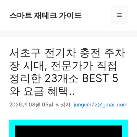
컨
텐
스마트 재테크 가이드
메
츠
로
뉴
건
너
서초구 전기차 충전 주차
뛰
기
장 시대, 전문가가 직접
정리한 23개소 BEST 5
와 요금 혜택..
2026년 08월 05일
작성자:
jungcm72@gmail.com