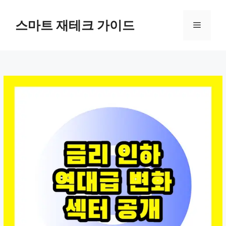
컨
텐
스마트 재테크 가이드
메
츠
로
뉴
건
너
뛰
기