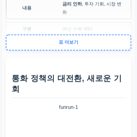
금리 인하
, 투자 기회, 시장 변
화
예상 수혜 섹터
표 더보기
소형주, 기술주, 소비재, 헬스
케어
주의할 섹터
통화 정책의 대전환, 새로운 기
에너지, 보험사, 일부 산업재
회
추천 분석 자료
funrun-1
파이퍼 샌들러 보고서