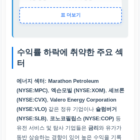
표 더보기
비수혜 섹터
에너지, 보험, 일부 산업
수익성 악화, 성장 모멘
수익률 하락에 취약한 주요 섹
텀 둔화
터
에너지 섹터:
Marathon Petroleum
(NYSE:MPC)
,
엑슨모빌 (NYSE:XOM)
,
셰브론
(NYSE:CVX)
,
Valero Energy Corporation
(NYSE:VLO)
같은 정유 기업이나
슐럼버거
(NYSE:SLB)
,
코노코필립스 (NYSE:COP)
등
유전 서비스 및 탐사 기업들은
금리
와 유가가
동반 상승하는 경향이 있어 높은 수익을 기록